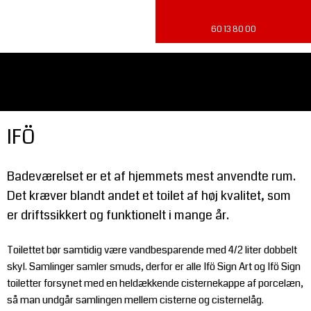
​60 13 80 00
IFÖ
Badeværelset er et af hjemmets mest anvendte rum.
Det kræver blandt andet et toilet af høj kvalitet, som
er driftssikkert og funktionelt i mange år.
Toilettet bør samtidig være vandbesparende med 4/2 liter dobbelt
skyl. Samlinger samler smuds, derfor er alle Ifö Sign Art og Ifö Sign
toiletter forsynet med en heldækkende cisternekappe af porcelæn,
så man undgår samlingen mellem cisterne og cisternelåg.