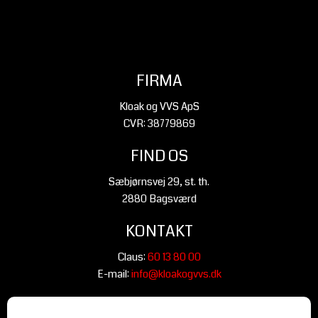
FIRMA
Kloak og VVS ApS
CVR: 38779869
FIND OS
Sæbjørnsvej 29, st. th.
2880 Bagsværd
KONTAKT
Claus:
60 13 80 00
E-mail:
info@kloakogvvs.dk