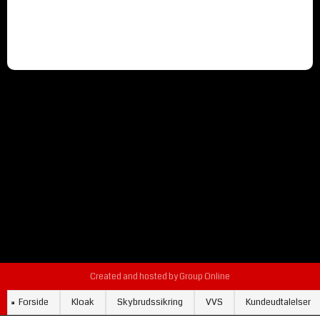
Created and hosted by Group Online
Forside
Kloak
Skybrudssikring
VVS
Kundeudtalelser