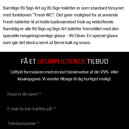
Samtlige Ifö Sign Art og Ifö Sign toiletter er som standard forsynet
med funktionen ”Fresh WC”. Det giver mulighed for at anvende
Fresh tabletter til at holde badeværelset frisk og velduftende.
Samtidig er alle Ifö Sign og Sign Art toiletter fremstillet med den
specielle rengøringsvenlige glasur - Ifö Clean. En speciel glasur
som gør det ekstra nemt at fjerne kalk og snavs.
FÅ ET
UFORPLIGTENDE
TILBUD
Udfyld formularen med en kort beskrivelse af din VVS- eller
kloakopgave. Vi vender tilbage til dig hurtigst muligt.​