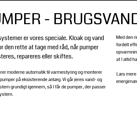
MPER - BRUGSVAND
ystemer er vores speciale. Kloak og vand
Med den ri
fordelt eff
or den rette at tage med råd, når pumper
opvarmning
steres, repareres eller skiftes.
at I altid 
lerer moderne automatik til varmestyring og monterer
Læs mere 
ipumper på eksisterende anlæg. Vi går jeres vand- og
energimærk
tem grundigt igennem, så I får de pumper, der passer
 system.