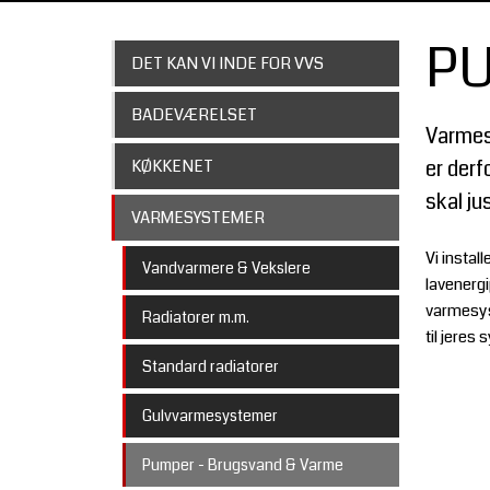
PU
DET KAN VI INDE FOR VVS
BADEVÆRELSET
Varmes
KØKKENET
er derf
skal ju
VARMESYSTEMER
Vi instal
Vandvarmere & Vekslere
lavenerg
varmesys
Radiatorer m.m.
til jeres
Standard radiatorer
Gulvvarmesystemer
Pumper - Brugsvand & Varme